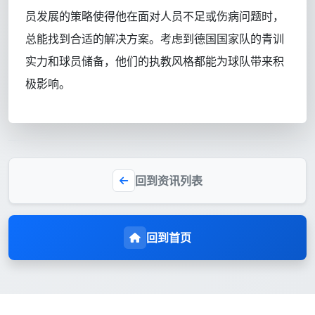
员发展的策略使得他在面对人员不足或伤病问题时，
总能找到合适的解决方案。考虑到德国国家队的青训
实力和球员储备，他们的执教风格都能为球队带来积
极影响。
回到资讯列表
回到首页