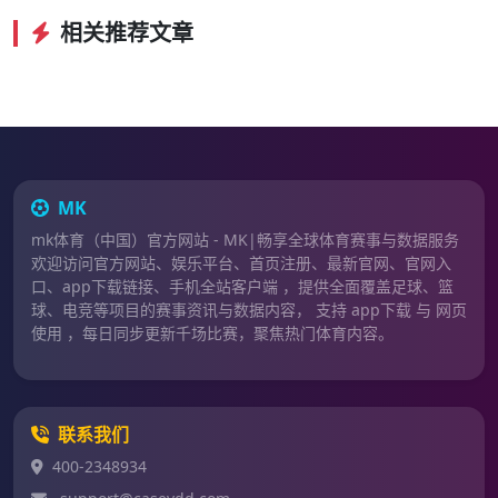
相关推荐文章
MK
mk体育（中国）官方网站 - MK|畅享全球体育赛事与数据服务
欢迎访问官方网站、娱乐平台、首页注册、最新官网、官网入
口、app下载链接、手机全站客户端 ，提供全面覆盖足球、篮
球、电竞等项目的赛事资讯与数据内容， 支持 app下载 与 网页
使用 ，每日同步更新千场比赛，聚焦热门体育内容。
联系我们
400-2348934