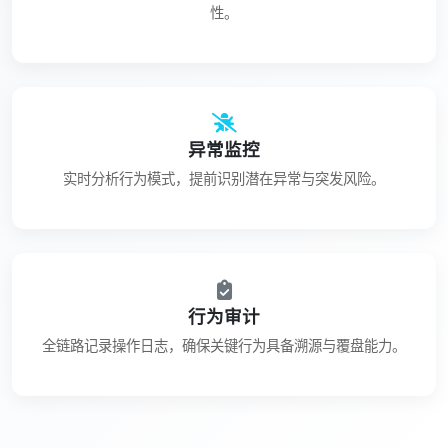
性。
异常监控
实时分析行为模式，提前识别潜在异常与突发风险。
行为审计
全链路记录操作日志，确保关键行为具备溯源与覆盘能力。