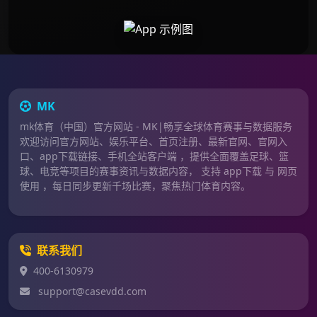
MK
mk体育（中国）官方网站 - MK|畅享全球体育赛事与数据服务
欢迎访问官方网站、娱乐平台、首页注册、最新官网、官网入
口、app下载链接、手机全站客户端 ，提供全面覆盖足球、篮
球、电竞等项目的赛事资讯与数据内容， 支持 app下载 与 网页
使用 ，每日同步更新千场比赛，聚焦热门体育内容。
联系我们
400-6130979
support@casevdd.com