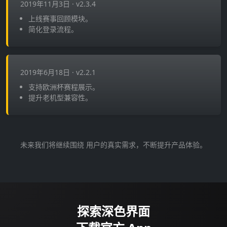
2019年11月3日 · v2.3.4
上线赛事回顾模块。
简化登录流程。
2019年6月18日 · v2.2.1
支持欧洲杯赛程展示。
提升老机型兼容性。
未来我们将继续围绕 用户的真实需求，不断提升产品体验。
探索深色界面