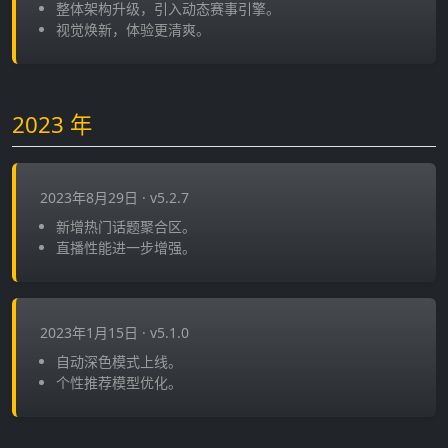
整体架构升级，引入动态赛事引擎。
视觉焕新，体验更清爽。
2023 年
2023年8月29日 · v5.2.7
新增热门话题聚合区。
直播性能进一步增强。
2023年1月15日 · v5.1.0
自动深色模式上线。
个性推荐模型优化。